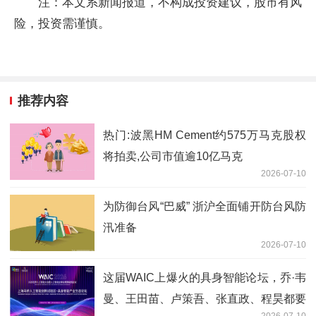
注：本文系新闻报道，不构成投资建议，股市有风
险，投资需谨慎。
推荐内容
热门:波黑HM Cement约575万马克股权
将拍卖,公司市值逾10亿马克
2026-07-10
为防御台风“巴威” 浙沪全面铺开防台风防
汛准备
2026-07-10
这届WAIC上爆火的具身智能论坛，乔·韦
曼、王田苗、卢策吾、张直政、程昊都要