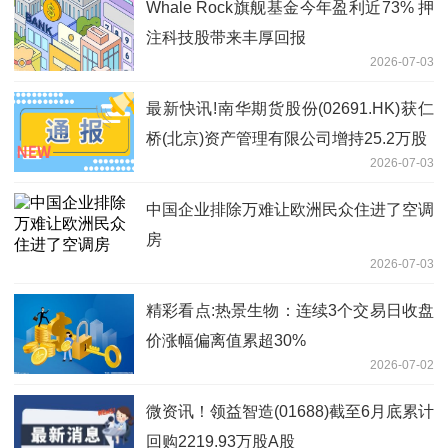
Whale Rock旗舰基金今年盈利近73% 押
注科技股带来丰厚回报
2026-07-03
最新快讯!南华期货股份(02691.HK)获仁
桥(北京)资产管理有限公司增持25.2万股
2026-07-03
中国企业排除万难让欧洲民众住进了空调
房
2026-07-03
精彩看点:热景生物：连续3个交易日收盘
价涨幅偏离值累超30%
2026-07-02
微资讯！领益智造(01688)截至6月底累计
回购2219.93万股A股