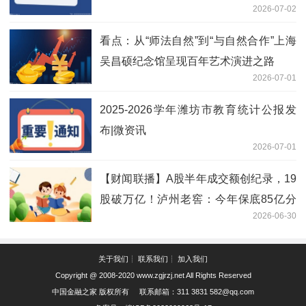
2026-07-02
看点：从“师法自然”到“与自然合作”上海
吴昌硕纪念馆呈现百年艺术演进之路
2026-07-01
2025-2026学年潍坊市教育统计公报发
布|微资讯
2026-07-01
【财闻联播】A股半年成交额创纪录，19
股破万亿！泸州老窖：今年保底85亿分
2026-06-30
红没问题_焦点快看
关于我们┊ 联系我们┊ 加入我们
Copyright @ 2008-2020
www.zgjrzj.net
All Rights Reserved
中国金融之家
版权所有 联系邮箱：311 3831 582@qq.com