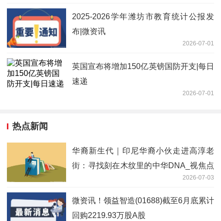
2025-2026学年潍坊市教育统计公报发
布|微资讯
2026-07-01
英国宣布将增加150亿英镑国防开支|每日
速递
2026-07-01
热点新闻
华裔新生代｜印尼华裔小伙走进高淳老
街：寻找刻在木纹里的中华DNA_视焦点
2026-07-03
讯
微资讯！领益智造(01688)截至6月底累计
回购2219.93万股A股