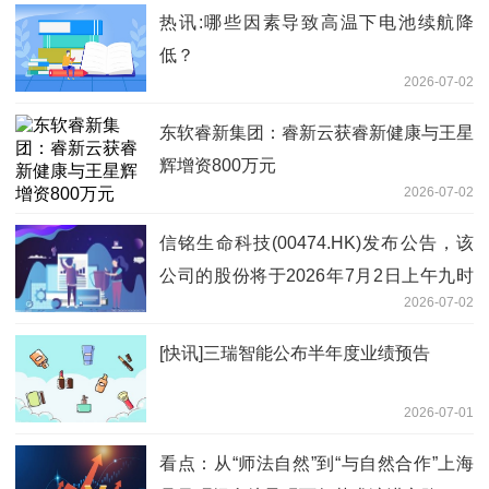
热讯:哪些因素导致高温下电池续航降
低？
2026-07-02
东软睿新集团：睿新云获睿新健康与王星
辉增资800万元
2026-07-02
信铭生命科技(00474.HK)发布公告，该
公司的股份将于2026年7月2日上午九时
2026-07-02
正起暂停买卖 焦点热文
[快讯]三瑞智能公布半年度业绩预告
2026-07-01
看点：从“师法自然”到“与自然合作”上海