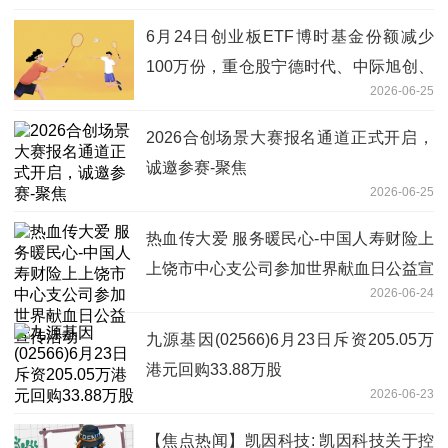
6月24日创业板ETF博时基金份额减少
100万份，重仓股宁德时代、中际旭创、
2026-06-25
新易盛
2026合创场景大赛报名通道正式开启，
诚邀参赛-聚焦
2026-06-25
热血传大爱 服务暖民心-中国人寿财险上
上饶市中心支公司参加世界献血日公益宣
2026-06-24
传活动
九源基因(02566)6月23日斥资205.05万
港元回购33.88万股
2026-06-23
【焦点热闻】凯因科技: 凯因科技关于控